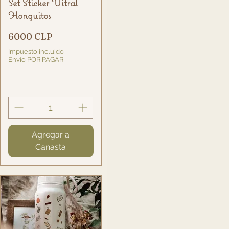
Vista rápida
Set Sticker Vitral
Honguitos
Precio
6000 CLP
Impuesto incluido
|
Envío POR PAGAR
Agregar a
Canasta