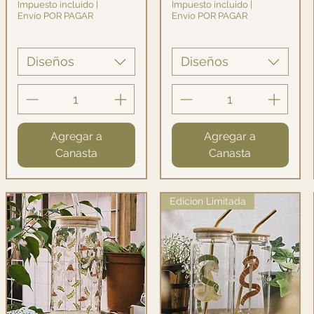
Impuesto incluido
|
Impuesto incluido
|
Envío POR PAGAR
Envío POR PAGAR
Diseños
Diseños
Agregar a
Agregar a
Canasta
Canasta
Edicion Limitada