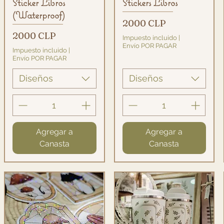
Vista rápida
Vista rápida
Sticker Libros
Stickers Libros
(Waterproof)
Precio
2000 CLP
Precio
2000 CLP
Impuesto incluido
|
Envío POR PAGAR
Impuesto incluido
|
Envío POR PAGAR
Diseños
Diseños
Agregar a
Agregar a
Canasta
Canasta