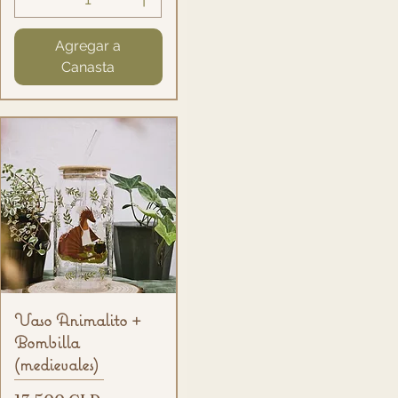
Agregar a
Canasta
Vista rápida
Vaso Animalito +
Bombilla
(medievales)