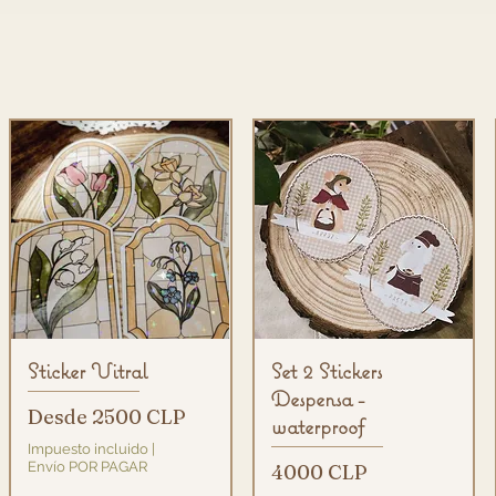
Vista rápida
Vista rápida
Sticker Vitral
Set 2 Stickers
Despensa -
Precio de oferta
Desde
2500 CLP
waterproof
Impuesto incluido
|
Envío POR PAGAR
Precio
4000 CLP