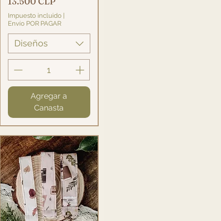
Precio
13.500 CLP
Impuesto incluido
|
Envío POR PAGAR
Diseños
Agregar a
Canasta