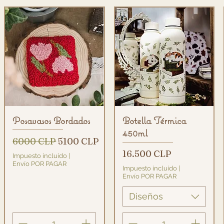
Vista rápida
Vista rápida
Posavasos Bordados
Botella Térmica
450ml
Precio
Precio de oferta
6000 CLP
5100 CLP
Precio
16.500 CLP
Impuesto incluido
|
Envío POR PAGAR
Impuesto incluido
|
Envío POR PAGAR
Diseños