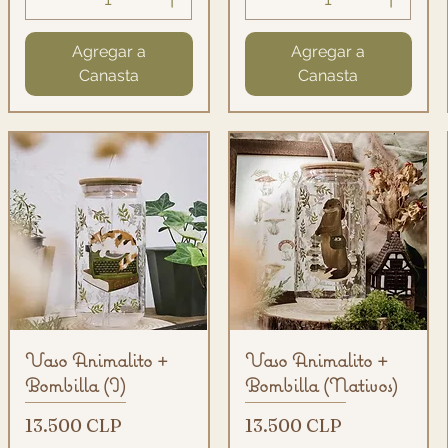
Agregar a
Agregar a
Canasta
Canasta
Vista rápida
Vista rápida
Vaso Animalito +
Vaso Animalito +
Bombilla (I)
Bombilla (Nativos)
Precio
Precio
13.500 CLP
13.500 CLP