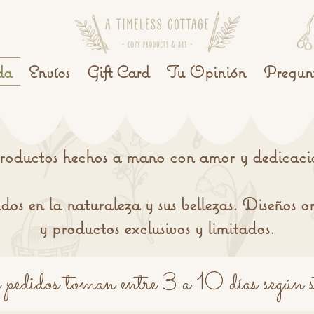
da
Envíos
Gift Card
Tu Opinión
Pregunt
roductos hechos a mano con amor y dedicaci
dos en la naturaleza y sus bellezas. Diseños or
y productos exclusivos y limitados.
 pedidos toman entre 3 a 10 días según s