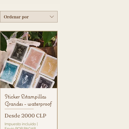
Ordenar por
Vista rápida
Sticker Estampillas
Grandes - waterproof
Precio de oferta
Desde
2000 CLP
Impuesto incluido
|
Envío POR PAGAR