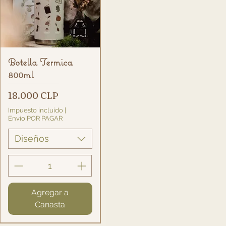
Vista rápida
Botella Termica
800ml
Precio
18.000 CLP
Impuesto incluido
|
Envío POR PAGAR
Diseños
Agregar a
Canasta