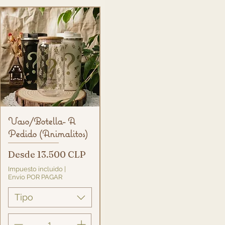
Vista rápida
Vaso/Botella- A
Pedido (Animalitos)
Precio de oferta
Desde
13.500 CLP
Impuesto incluido
|
Envío POR PAGAR
Tipo