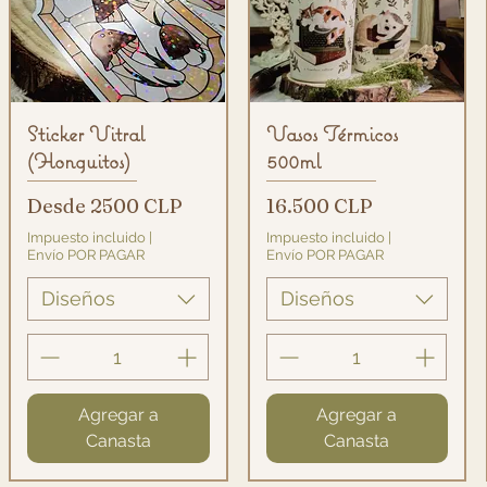
Vista rápida
Vista rápida
Sticker Vitral
Vasos Térmicos
(Honguitos)
500ml
Precio de oferta
Precio
Desde
2500 CLP
16.500 CLP
Impuesto incluido
|
Impuesto incluido
|
Envío POR PAGAR
Envío POR PAGAR
Diseños
Diseños
Agregar a
Agregar a
Canasta
Canasta