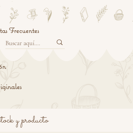
as Frecuentes
ón
iginales
tock y producto